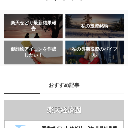
楽天せどり最新結果報
私の投資銘柄
告
似顔絵アイコンを作成
私の長期投資のバイブ
したい！
ル
おすすめ記事
楽天経済圏