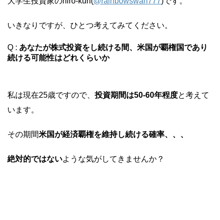
大学生投資家のhiro-kun(
@rainbowswan777
)です。
いきなりですが、ひとつ考えてみてください。
Q :
あなたが株式投資をし続ける間、米国が覇権国であり
続ける可能性はどれくらいか
私は現在25歳ですので、
投資期間は50-60年程度
と考えて
います。
その期間
米国が経済覇権を維持し続ける確率
、、、
絶対的ではない
ような気がしてきませんか？