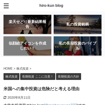
hiro-kun blog
楽天せどり最新結果報
私の投資銘柄
告
似顔絵アイコンを作成
私の長期投資のバイブ
したい！
ル
HOME
>
株式投資
>
株式投資
長期投資 ここに注意！
長期投資の方針
米国への集中投資は危険だと考える理由
2020年8月11日