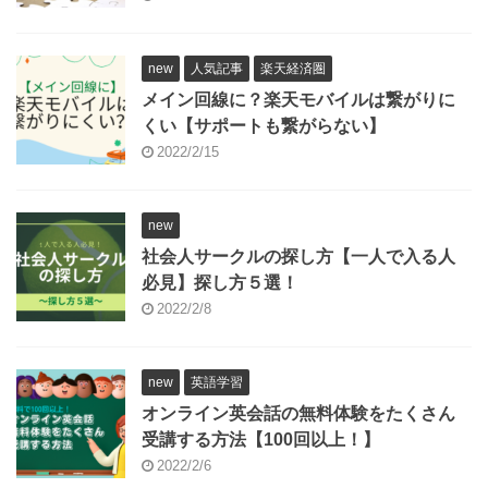
new
人気記事
楽天経済圏
メイン回線に？楽天モバイルは繋がりに
くい【サポートも繋がらない】
2022/2/15
new
社会人サークルの探し方【一人で入る人
必見】探し方５選！
2022/2/8
new
英語学習
オンライン英会話の無料体験をたくさん
受講する方法【100回以上！】
2022/2/6