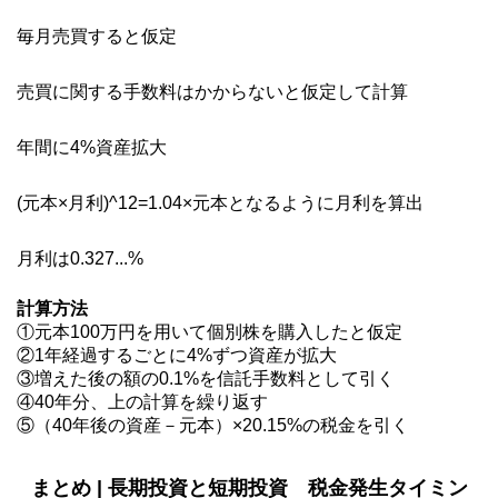
毎月売買すると仮定
売買に関する手数料はかからないと仮定して計算
年間に4%資産拡大
(元本×月利)^12=1.04×元本となるように月利を算出
月利は0.327...%
計算方法
①元本100万円を用いて個別株を購入したと仮定
②1年経過するごとに4%ずつ資産が拡大
③増えた後の額の0.1%を信託手数料として引く
④40年分、上の計算を繰り返す
⑤（40年後の資産－元本）×20.15%の税金を引く
まとめ | 長期投資と短期投資 税金発生タイミン