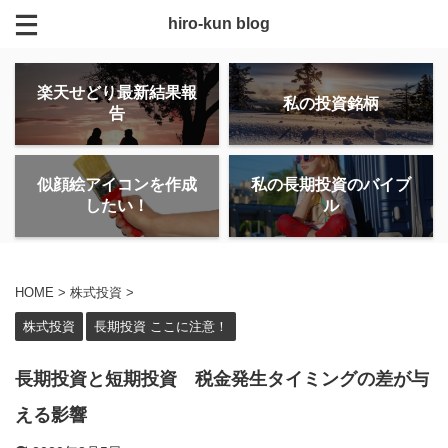
hiro-kun blog
楽天せどり最新結果報
私の投資銘柄
告
似顔絵アイコンを作成
私の長期投資のバイブ
したい！
ル
HOME
>
株式投資
>
株式投資
長期投資 ここに注意！
長期投資と短期投資 税金発生タイミングの差が与
える影響