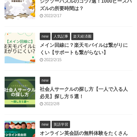
ジグソーパズルのコツ7選！1000ピースパ
ズルの所要時間は？
2022/2/17
new
人気記事
楽天経済圏
メイン回線に？楽天モバイルは繋がりに
くい【サポートも繋がらない】
2022/2/15
new
社会人サークルの探し方【一人で入る人
必見】探し方５選！
2022/2/8
new
英語学習
オンライン英会話の無料体験をたくさん