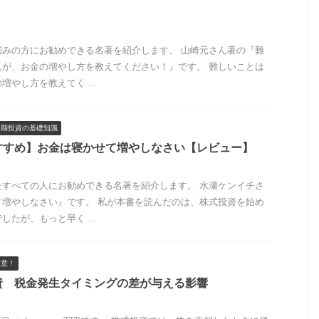
悩みの方にお勧めできる名著を紹介します。 山崎元さん著の『難
んが、お金の増やし方を教えてください！』です。 難しいことは
やし方を教えてく ...
長期投資の基礎知識
すすめ】お金は寝かせて増やしなさい【レビュー】
たすべての人にお勧めできる名著を紹介します。 水瀬ケンイチさ
て増やしなさい』です。 私が本書を読んだのは、株式投資を始め
たが、もっと早く ...
注意！
資 税金発生タイミングの差が与える影響