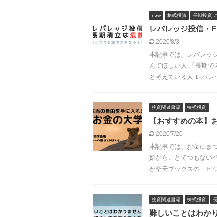
new
株式投資
長期投資 
レバレッジ投信・E
2020/8/3
本記事では、レバレッジ
んでほしい人 「長期で
と考えている人 レバレッジ
投資関連書籍
株式投資
【おすすめの本】
2020/7/20
本記事では、お金にま
始から、とてつもない
が楽天ブックスの、ビジネ
投資関連書籍
株式投資
難しいことはわか