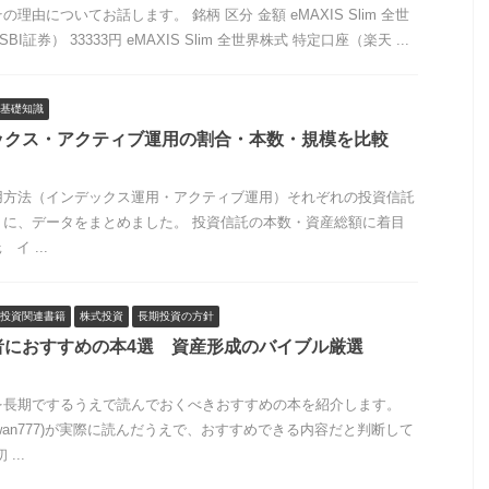
由についてお話します。 銘柄 区分 金額 eMAXIS Slim 全世
I証券） 33333円 eMAXIS Slim 全世界株式 特定口座（楽天 ...
基礎知識
ックス・アクティブ運用の割合・本数・規模を比較
用方法（インデックス運用・アクティブ運用）それぞれの投資信託
うに、データをまとめました。 投資信託の本数・資産総額に着目
イ ...
投資関連書籍
株式投資
長期投資の方針
者におすすめの本4選 資産形成のバイブル厳選
を長期でするうえで読んでおくべきおすすめの本を紹介します。
owswan777)が実際に読んだうえで、おすすめできる内容だと判断して
...