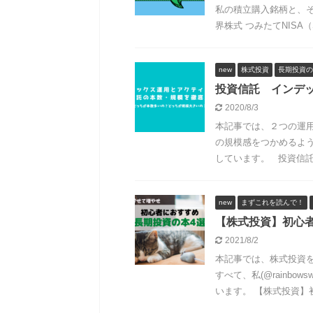
私の積立購入銘柄と、その理
界株式 つみたてNISA（SB
new
株式投資
長期投資の
投資信託 インデ
2020/8/3
本記事では、２つの運
の規模感をつかめるよ
しています。 投資信託 
new
まずこれを読んで！
【株式投資】初心
2021/8/2
本記事では、株式投資
すべて、私(@rainb
います。 【株式投資】初 