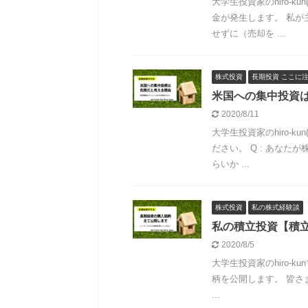
大学生投資家のhiro-ku
金が発生します。 私
せずに（売却を ...
株式投資
長期投資 ここに
米国への集中投資
2020/8/11
大学生投資家のhiro-ku
ださい。 Q : あな
らいか ...
株式投資
私の株式経験談
私の積立投資【積
2020/8/5
大学生投資家のhiro-
柄を公開します。 皆
...