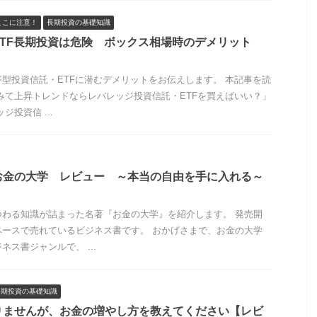
ここに注意！
長期投資の基礎知識
TF長期投資は危険 ボックス相場時のデメリット
型投資信託・ETFに潜むデメリットをお伝えします。 本記事を読
みて上昇トレンドならレバレッジ投資信託・ETFを買えばいい？」
投資信 ...
お金の大学 レビュー ～本当の自由を手に入れる～
つわる知識が詰まった名著『お金の大学』を紹介します。 発売開
ペースで売れているビジネス書です。 おかげさまで、お金の大学
ス書ジャンルで、 ...
長期投資の基礎知識
りませんが、お金の増やし方を教えてください【レビ