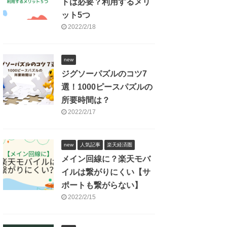
トは必要？利用するメリ
ット5つ
2022/2/18
new
ジグソーパズルのコツ7
選！1000ピースパズルの
所要時間は？
2022/2/17
new
人気記事
楽天経済圏
メイン回線に？楽天モバ
イルは繋がりにくい【サ
ポートも繋がらない】
2022/2/15