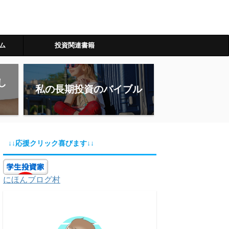
ム
投資関連書籍
し
私の長期投資のバイブル
↓↓応援クリック喜びます↓↓
にほんブログ村