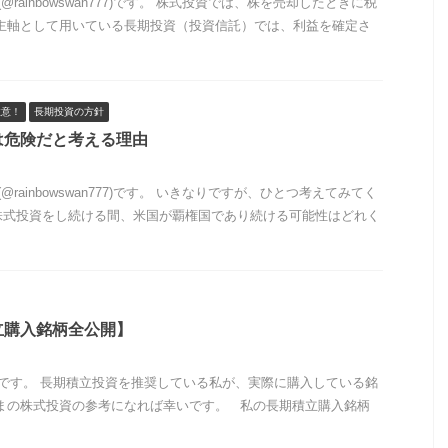
n(@rainbowswan777)です。 株式投資では、株を売却したときに税
が主軸として用いている長期投資（投資信託）では、利益を確定さ
注意！
長期投資の方針
は危険だと考える理由
n(@rainbowswan777)です。 いきなりですが、ひとつ考えてみてく
たが株式投資をし続ける間、米国が覇権国であり続ける可能性はどれく
立購入銘柄全公開】
kunです。 長期積立投資を推奨している私が、実際に購入している銘
さまの株式投資の参考になれば幸いです。 私の長期積立購入銘柄