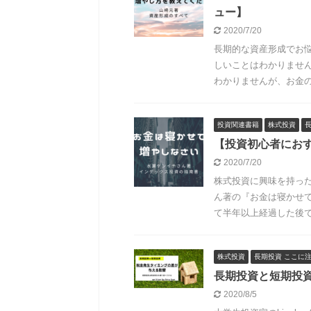
ュー】
2020/7/20
長期的な資産形成でお
しいことはわかりませ
わかりませんが、お金の増
投資関連書籍
株式投資
【投資初心者にお
2020/7/20
株式投資に興味を持っ
ん著の『お金は寝かせ
て半年以上経過した後でし
株式投資
長期投資 ここに
長期投資と短期投
2020/8/5