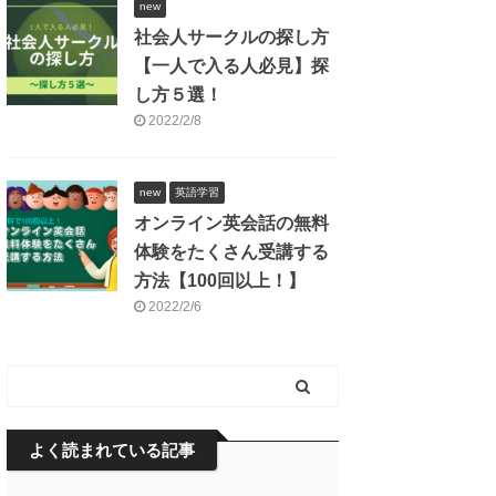
new
社会人サークルの探し方
【一人で入る人必見】探
し方５選！
2022/2/8
new
英語学習
オンライン英会話の無料
体験をたくさん受講する
方法【100回以上！】
2022/2/6
よく読まれている記事