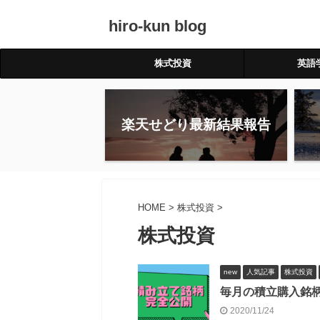
hiro-kun blog
株式投資
英語
楽天せどり最新結果報告
HOME
>
株式投資
>
株式投資
new
人気記事
株式投資
毎月の積立購入銘柄
2020/11/24