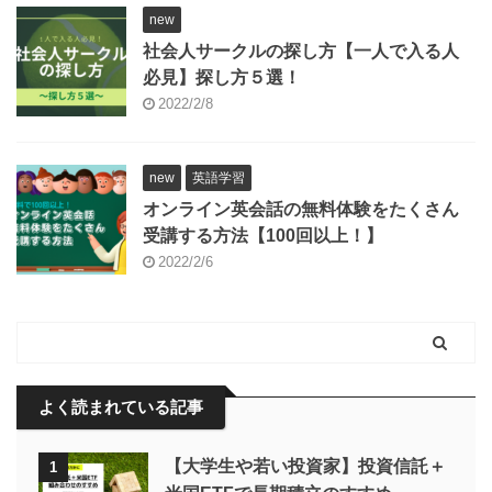
new
社会人サークルの探し方【一人で入る人
必見】探し方５選！
2022/2/8
new
英語学習
オンライン英会話の無料体験をたくさん
受講する方法【100回以上！】
2022/2/6
よく読まれている記事
【大学生や若い投資家】投資信託＋
1