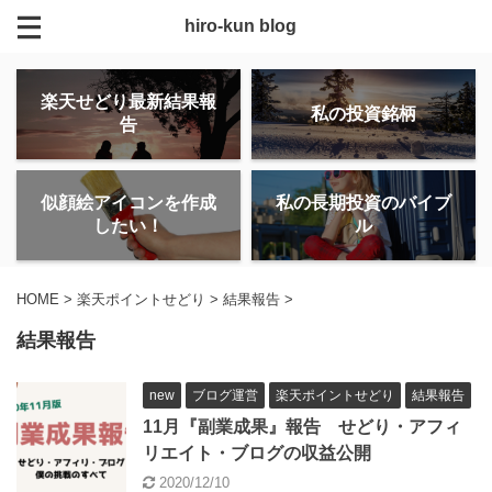
hiro-kun blog
楽天せどり最新結果報
私の投資銘柄
告
似顔絵アイコンを作成
私の長期投資のバイブ
したい！
ル
HOME
>
楽天ポイントせどり
>
結果報告
>
結果報告
new
ブログ運営
楽天ポイントせどり
結果報告
11月『副業成果』報告 せどり・アフィ
リエイト・ブログの収益公開
2020/12/10