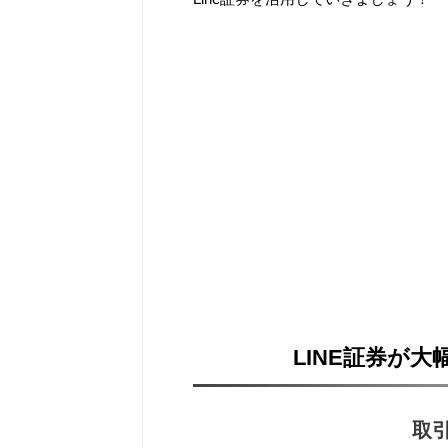
LINE証券が
取