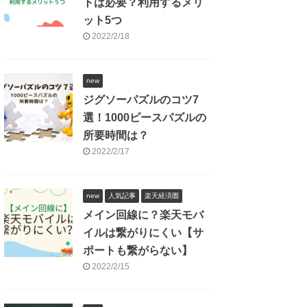
トは必要？利用するメリ
ット5つ
2022/2/18
new
ジグソーパズルのコツ7
選！1000ピースパズルの
所要時間は？
2022/2/17
new
人気記事
楽天経済圏
メイン回線に？楽天モバ
イルは繋がりにくい【サ
ポートも繋がらない】
2022/2/15