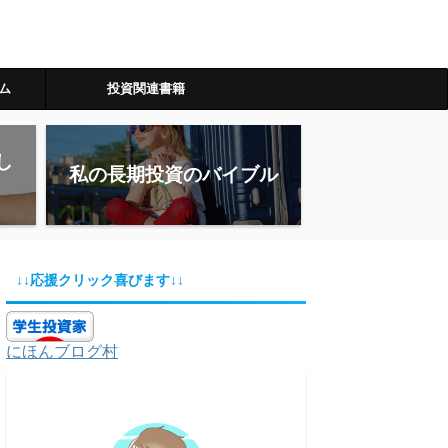
ム
投資関連書籍
し
私の長期投資のバイブル
↓↓応援クリック喜びます↓↓
にほんブログ村