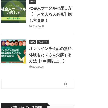
new
社会人サークルの探し方
【一人で入る人必見】探
し方５選！
2022/2/8
new
英語学習
オンライン英会話の無料
体験をたくさん受講する
方法【100回以上！】
2022/2/6
よく読まれている記事